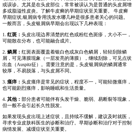
或误诊。尤其是在头皮部位，常常被误认为是普通的头皮屑增
多或脂溢性皮炎。了解牛皮癣的早期症状至关重要。 牛皮癣
早期症状,银屑病专用洗发水哪几种是很多患者关心的问题。
一般而言，头皮银屑病早期会出现以下几种表现：
1.
红斑：
头皮出现边界清楚的红色或粉红色斑疹，大小不一，
可能散在分布，也可能融合成片。
2.
鳞屑：
红斑表面覆盖着银白色或灰白色鳞屑，轻轻刮除鳞
屑，可见薄膜现象（一层发亮的薄膜），继续刮除，可见点状
出血（Auspitz征）。需要注意的是，头皮银屑病的鳞屑通常
较厚，不易脱落，与头皮屑不同。
3.
瘙痒：
头皮瘙痒是常见的症状，程度不一，可能轻微瘙痒，
也可能剧烈瘙痒，影响睡眠和生活质量。
4.
其他：
部分患者可能伴有头发干燥、脆弱、易断裂等现象，
但一般不会引起长久性脱发。
如果发现头皮出现上述症状，且持续不缓解，建议及时就医，
寻求专业皮肤科医生的诊断和治疗。早期诊断和治疗对于控制
病情发展、减缓症状至关重要。