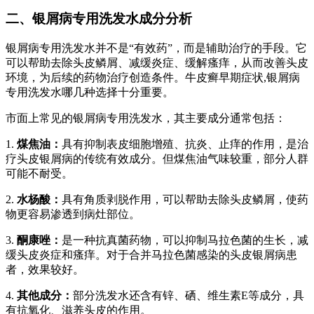
二、银屑病专用洗发水成分分析
银屑病专用洗发水并不是“有效药”，而是辅助治疗的手段。它
可以帮助去除头皮鳞屑、减缓炎症、缓解瘙痒，从而改善头皮
环境，为后续的药物治疗创造条件。牛皮癣早期症状,银屑病
专用洗发水哪几种选择十分重要。
市面上常见的银屑病专用洗发水，其主要成分通常包括：
1.
煤焦油：
具有抑制表皮细胞增殖、抗炎、止痒的作用，是治
疗头皮银屑病的传统有效成分。但煤焦油气味较重，部分人群
可能不耐受。
2.
水杨酸：
具有角质剥脱作用，可以帮助去除头皮鳞屑，使药
物更容易渗透到病灶部位。
3.
酮康唑：
是一种抗真菌药物，可以抑制马拉色菌的生长，减
缓头皮炎症和瘙痒。对于合并马拉色菌感染的头皮银屑病患
者，效果较好。
4.
其他成分：
部分洗发水还含有锌、硒、维生素E等成分，具
有抗氧化、滋养头皮的作用。