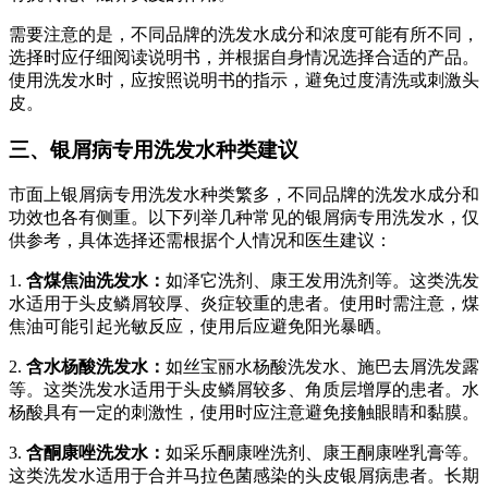
需要注意的是，不同品牌的洗发水成分和浓度可能有所不同，
选择时应仔细阅读说明书，并根据自身情况选择合适的产品。
使用洗发水时，应按照说明书的指示，避免过度清洗或刺激头
皮。
三、银屑病专用洗发水种类建议
市面上银屑病专用洗发水种类繁多，不同品牌的洗发水成分和
功效也各有侧重。以下列举几种常见的银屑病专用洗发水，仅
供参考，具体选择还需根据个人情况和医生建议：
1.
含煤焦油洗发水：
如泽它洗剂、康王发用洗剂等。这类洗发
水适用于头皮鳞屑较厚、炎症较重的患者。使用时需注意，煤
焦油可能引起光敏反应，使用后应避免阳光暴晒。
2.
含水杨酸洗发水：
如丝宝丽水杨酸洗发水、施巴去屑洗发露
等。这类洗发水适用于头皮鳞屑较多、角质层增厚的患者。水
杨酸具有一定的刺激性，使用时应注意避免接触眼睛和黏膜。
3.
含酮康唑洗发水：
如采乐酮康唑洗剂、康王酮康唑乳膏等。
这类洗发水适用于合并马拉色菌感染的头皮银屑病患者。长期