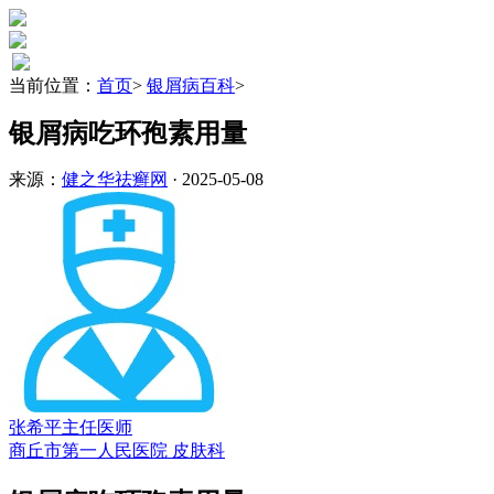
当前位置：
首页
>
银屑病百科
>
银屑病吃环孢素用量
来源：
健之华祛癣网
· 2025-05-08
张希平
主任医师
商丘市第一人民医院 皮肤科