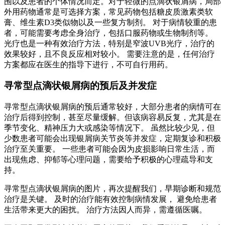
围以及患者的个体情况而定。对于轻微的点滴状银屑病，局部
外用药物通常是可选择方案，常见药物包括糖皮质激素类软
膏、维生素D3类似物以及一些复方制剂。 对于病情较重的患
者，可能需要考虑全身治疗，包括口服药物或生物制剂等。
光疗也是一种有效治疗方法，特别是窄波UVB光疗，治疗的
效果较好，且不良反应相对较小。 需要注意的是，任何治疗
方案都应在医生的指导下进行，不可自行用药。
寻常型点滴状银屑病的预后及并发症
寻常型点滴状银屑病的预后通常较好，大部分患者的病情可在
治疗后得到控制，甚至尽量缓解。但该病容易反复，尤其是在
季节变化、精神压力大或感染等情况下。 虽然比较少见，但
少数患者可能会出现银屑病关节炎等并发症，定期复诊和积极
治疗至关重要。 一些患者可能会因为皮损影响日常生活，而
出现焦虑、抑郁等心理问题，需要给予积极的心理疏导和支
持。
寻常型点滴状银屑病的图片，再次提醒我们，早期诊断和规范
治疗是关键。 及时的治疗能有效控制病情发展， 避免给患者
生活带来更大的困扰。 治疗方法因人而异，需遵循医嘱。