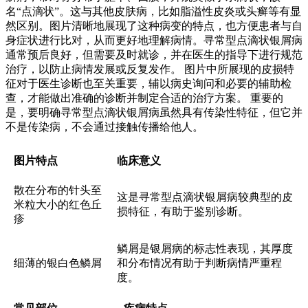
名“点滴状”。这与其他皮肤病，比如脂溢性皮炎或头癣等有显
然区别。图片清晰地展现了这种病变的特点，也方便患者与自
身症状进行比对，从而更好地理解病情。寻常型点滴状银屑病
通常预后良好，但需要及时就诊，并在医生的指导下进行规范
治疗，以防止病情发展或反复发作。 图片中所展现的皮损特
征对于医生诊断也至关重要，辅以病史询问和必要的辅助检
查，才能做出准确的诊断并制定合适的治疗方案。 重要的
是，要明确寻常型点滴状银屑病虽然具有传染性特征，但它并
不是传染病，不会通过接触传播给他人。
图片特点
临床意义
散在分布的针头至
这是寻常型点滴状银屑病较典型的皮
米粒大小的红色丘
损特征，有助于鉴别诊断。
疹
鳞屑是银屑病的标志性表现，其厚度
细薄的银白色鳞屑
和分布情况有助于判断病情严重程
度。