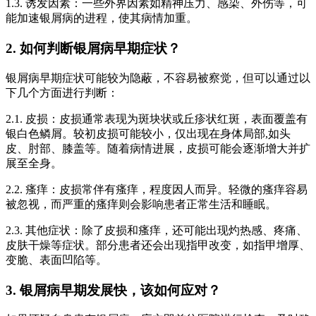
1.3. 诱发因素：一些外界因素如精神压力、感染、外伤等，可
能加速银屑病的进程，使其病情加重。
2. 如何判断银屑病早期症状？
银屑病早期症状可能较为隐蔽，不容易被察觉，但可以通过以
下几个方面进行判断：
2.1. 皮损：皮损通常表现为斑块状或丘疹状红斑，表面覆盖有
银白色鳞屑。较初皮损可能较小，仅出现在身体局部,如头
皮、肘部、膝盖等。随着病情进展，皮损可能会逐渐增大并扩
展至全身。
2.2. 瘙痒：皮损常伴有瘙痒，程度因人而异。轻微的瘙痒容易
被忽视，而严重的瘙痒则会影响患者正常生活和睡眠。
2.3. 其他症状：除了皮损和瘙痒，还可能出现灼热感、疼痛、
皮肤干燥等症状。部分患者还会出现指甲改变，如指甲增厚、
变脆、表面凹陷等。
3. 银屑病早期发展快，该如何应对？