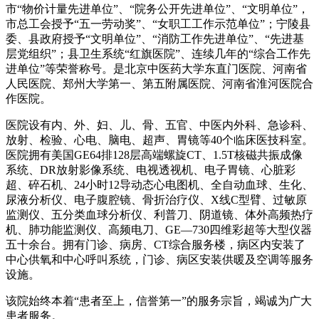
市“物价计量先进单位”、“院务公开先进单位”、“文明单位”，
市总工会授予“五一劳动奖”、“女职工工作示范单位”；宁陵县
委、县政府授予“文明单位”、“消防工作先进单位”、“先进基
层党组织”；县卫生系统“红旗医院”、连续几年的“综合工作先
进单位”等荣誉称号。是北京中医药大学东直门医院、河南省
人民医院、郑州大学第一、第五附属医院、河南省淮河医院合
作医院。
医院设有内、外、妇、儿、骨、五官、中医内外科、急诊科、
放射、检验、心电、脑电、超声、胃镜等40个临床医技科室。
医院拥有美国GE64排128层高端螺旋CT、1.5T核磁共振成像
系统、DR放射影像系统、电视透视机、电子胃镜、心脏彩
超、碎石机、24小时12导动态心电图机、全自动血球、生化、
尿液分析仪、电子腹腔镜、骨折治疗仪、X线C型臂、过敏原
监测仪、五分类血球分析仪、利普刀、阴道镜、体外高频热疗
机、肺功能监测仪、高频电刀、GE—730四维彩超等大型仪器
五十余台。拥有门诊、病房、CT综合服务楼，病区内安装了
中心供氧和中心呼叫系统，门诊、病区安装供暖及空调等服务
设施。
该院始终本着“患者至上，信誉第一”的服务宗旨，竭诚为广大
患者服务。