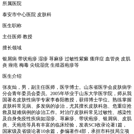
所属医院
泰安市中心医院 皮肤科
医生职称
主任医师 教授
擅长领域
银屑病 带状疱疹 湿疹 荨麻疹 过敏性紫癜 瘙痒症 血管炎 皮肌
炎 痤疮 梅毒 尖锐湿疣 生殖器疱疹等
医生介绍
张友灿，男，副主任医师，医学博士。山东省医学会皮肤病学
分会青年委员会委员。2005年毕业于山东大学医学院，师从我
国著名皮肤性病学专家李春阳教授，获得博士学位。熟练掌握
皮肤科常见病、多发病的诊治，尤其擅长皮肤科急、危重症抢
救及疑难病例的诊治工作。对治疗皮肤科常见过敏性、感染性
及自身免疫性疾病如湿疹、荨麻疹、带状疱疹、银屑病、皮肌
炎、天疱疮等具有丰富的临床经验，发表SCI收录论著1篇，
国家级及省级论著10余篇，参编著作4部，承担市科技局立项